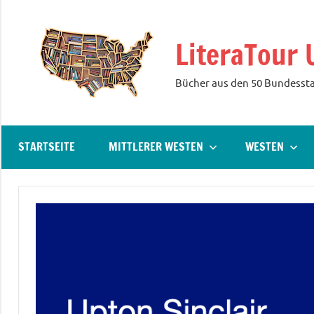
Zum
Inhalt
LiteraTour 
springen
Bücher aus den 50 Bundesst
STARTSEITE
MITTLERER WESTEN
WESTEN