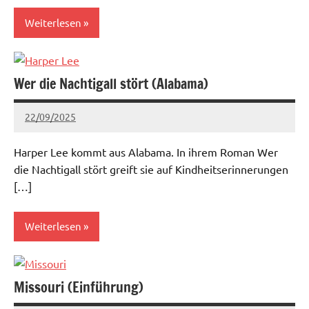
Weiterlesen
Aktuell
Wer die Nachtigall stört (Alabama)
22/09/2025
admin
Keine
Kommentare
Harper Lee kommt aus Alabama. In ihrem Roman Wer
die Nachtigall stört greift sie auf Kindheitserinnerungen
[…]
Weiterlesen
Aktuell
Missouri (Einführung)
Südstaaten