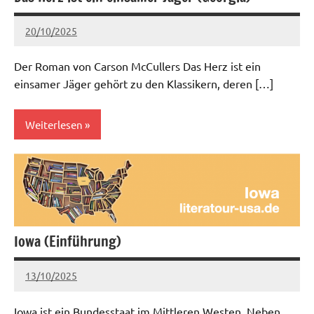
20/10/2025
admin
Keine
Kommentare
Der Roman von Carson McCullers Das Herz ist ein
einsamer Jäger gehört zu den Klassikern, deren […]
Weiterlesen
Aktuell
Iowa (Einführung)
13/10/2025
admin
Keine
Kommentare
Iowa ist ein Bundesstaat im Mittleren Westen. Neben