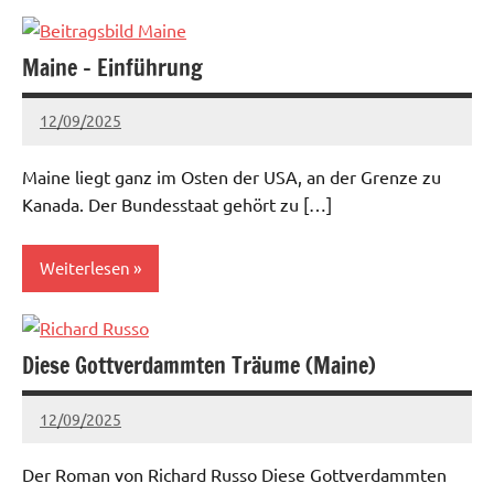
Mittlerer
Westen
Maine – Einführung
12/09/2025
admin
Keine
Kommentare
Maine liegt ganz im Osten der USA, an der Grenze zu
Kanada. Der Bundesstaat gehört zu […]
Weiterlesen
Aktuell
Diese Gottverdammten Träume (Maine)
Neuengland
12/09/2025
admin
Keine
Kommentare
Der Roman von Richard Russo Diese Gottverdammten