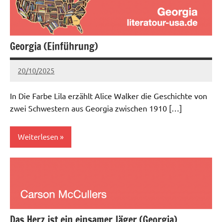
Georgia (Einführung)
20/10/2025
admin
Keine
Kommentare
In Die Farbe Lila erzählt Alice Walker die Geschichte von
zwei Schwestern aus Georgia zwischen 1910 […]
Weiterlesen
Aktuell
Südstaaten
Das Herz ist ein einsamer Jäger (Georgia)