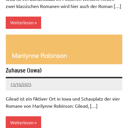
zwei klassischen Romanen wird hier auch der Roman […]
Weiterlesen
Aktuell
Zuhause (Iowa)
13/10/2025
admin
Keine
Kommentare
Gilead ist ein fiktiver Ort in Iowa und Schauplatz der vier
Romane von Marilynne Robinson: Gilead, […]
Weiterlesen