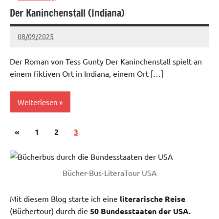
Der Kaninchenstall (Indiana)
Mittlerer
Westen
08/09/2025
admin
Keine
Kommentare
Der Roman von Tess Gunty Der Kaninchenstall spielt an
einem fiktiven Ort in Indiana, einem Ort […]
Weiterlesen
Seitennummerierung
Vorherige
«
Aktuell
1
2
3
der
Beiträge
Beiträge
Bücher-Bus-LiteraTour USA
Mit diesem Blog starte ich eine
literarische Reise
(Büchertour) durch die
50 Bundesstaaten der USA.