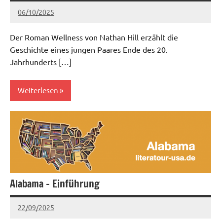
06/10/2025
admin
Keine
Kommentare
Der Roman Wellness von Nathan Hill erzählt die
Geschichte eines jungen Paares Ende des 20.
Jahrhunderts […]
Weiterlesen
Mittlerer
Westen
Alabama – Einführung
22/09/2025
admin
Keine