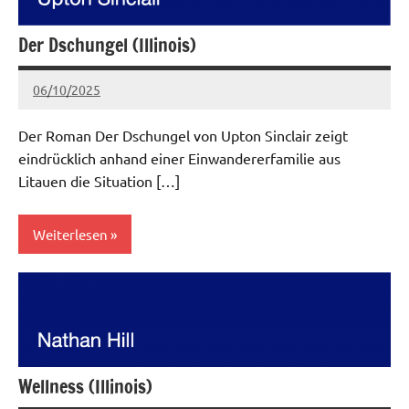
Der Dschungel (Illinois)
06/10/2025
admin
Keine
Kommentare
Der Roman Der Dschungel von Upton Sinclair zeigt
eindrücklich anhand einer Einwandererfamilie aus
Litauen die Situation […]
Weiterlesen
Mittlerer
Westen
Wellness (Illinois)