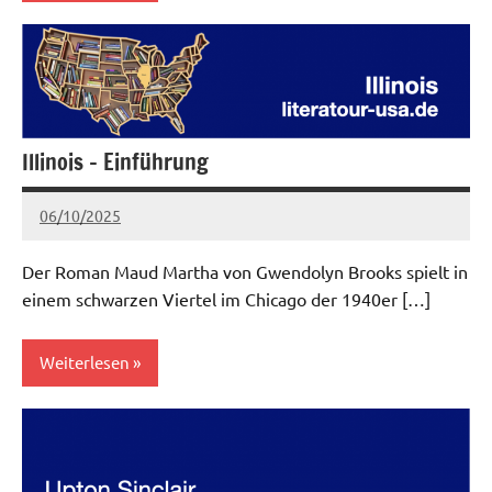
Mittlerer
Westen
Illinois – Einführung
06/10/2025
admin
Keine
Kommentare
Der Roman Maud Martha von Gwendolyn Brooks spielt in
einem schwarzen Viertel im Chicago der 1940er […]
Weiterlesen
Aktuell